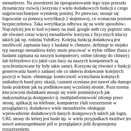
menadżerze. Na przestrzeni lat oprogramowanie tego typu przeszło
dynamiczny rozwój i korzysta z wielu dodatkowych funkcji z czego
najpowszechniejsze wymienię poniżej. Po pierwsze, stosuje się
logowanie za pomocą weryfikacji 2 stopniowej, co wzmacnia poziom
bezpieczeństwa. Taka weryfikacja odbywa się na wiele sposobów;
Najczęściej jest to kod wysłany na mail, google auth czy poprzez sms
ale również coraz więcej menadżerów korzysta z fizycznych kluczy
takich jak np. rodzina YubiKey. Kolejną funkcją dodatkową jest
możliwość zapisania bazy z hasłami w chmurze, definiuje to niejako
typ naszego menadżera który może pracować w trybie offline (baza z
hasłami zapisana na naszym komputerze), online (dostęp do chmury)
lub hybrydowo (co jakiś czas bazy na naszych komputerach są
synchronizowane by były takie same). Korzysta się również z funkcji
generowania haseł o zadanej sile co ułatwia dodawanie kolejnych
pozycji w bazie, eliminując konieczność wymyślania kolejnych
unikalnych haseł przy okazji, czasami oceniana jest nawet siła danego
hasła podobnie jak na podlinkowanej wcześniej stronie. Poza trzema
kluczowymi dodatkami stosuje się wiele pomniejszych jak
maksymalizacja dostępności tj. multiplatformowość (dostęp przez
stronę, aplikację na telefonie, komputerze i/lub rozszerzenie w
przeglądarce), dodatkowo wiele menadżerów obsługuje
wprowadzenie dodatkowych danych dostępowych takich jak login,
URL strony do której jest hasło itp. w wielu przypadkach możliwe jes
nawet autouzupełnianie pól w przeglądarce jeśli dysponujemy
rozszerzeniem.