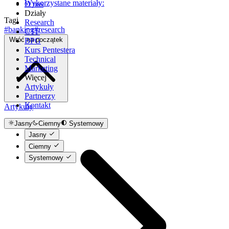
Wykorzystane materiały:
O nas
Działy
Tagi
Research
#banking
#research
CTF
Wróć na początek
BPG
Kurs Pentestera
Technical
Marketing
Więcej
Artykuły
Partnerzy
Kontakt
Artykuły
Jasny
Ciemny
Systemowy
Jasny
Ciemny
Systemowy