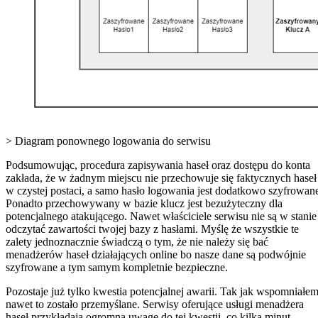
> Diagram ponownego logowania do serwisu
Podsumowując, procedura zapisywania haseł oraz dostępu do konta
zakłada, że w żadnym miejscu nie przechowuje się faktycznych haseł
w czystej postaci, a samo hasło logowania jest dodatkowo szyfrowan
Ponadto przechowywany w bazie klucz jest bezużyteczny dla
potencjalnego atakującego. Nawet właściciele serwisu nie są w stanie
odczytać zawartości twojej bazy z hasłami. Myślę że wszystkie te
zalety jednoznacznie świadczą o tym, że nie należy się bać
menadżerów haseł działających online bo nasze dane są podwójnie
szyfrowane a tym samym kompletnie bezpieczne.
Pozostaje już tylko kwestia potencjalnej awarii. Tak jak wspomniałem
nawet to zostało przemyślane. Serwisy oferujące usługi menadżera
haseł przykładają ogromna uwagę do tej kwestii, co kilka minut