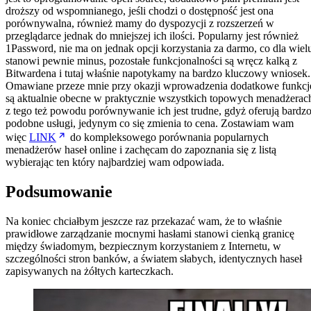
droższy od wspomnianego, jeśli chodzi o dostępność jest ona
porównywalna, również mamy do dyspozycji z rozszerzeń w
przeglądarce jednak do mniejszej ich ilości. Popularny jest również
1Password, nie ma on jednak opcji korzystania za darmo, co dla wiel
stanowi pewnie minus, pozostałe funkcjonalności są wręcz kalką z
Bitwardena i tutaj właśnie napotykamy na bardzo kluczowy wniosek.
Omawiane przeze mnie przy okazji wprowadzenia dodatkowe funkcj
są aktualnie obecne w praktycznie wszystkich topowych menadżerac
z tego też powodu porównywanie ich jest trudne, gdyż oferują bardz
podobne usługi, jedynym co się zmienia to cena. Zostawiam wam
więc
LINK
do kompleksowego porównania popularnych
menadżerów haseł online i zachęcam do zapoznania się z listą
wybierając ten który najbardziej wam odpowiada.
Podsumowanie
Na koniec chciałbym jeszcze raz przekazać wam, że to właśnie
prawidłowe zarządzanie mocnymi hasłami stanowi cienką granicę
między świadomym, bezpiecznym korzystaniem z Internetu, w
szczególności stron banków, a światem słabych, identycznych haseł
zapisywanych na żółtych karteczkach.