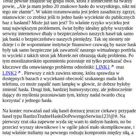
Teraz pewnie znajdzie się grupa osób, która z uśmiechem na twarzy
powie, „Ale ja mam jedno 20 znakowe hasło do wszystkiego, nikt mi
tego nie złamie”. W takim rozumowaniu jest jeden zasadniczy zgrzyt,
mianowicie: co zrobisz jeśli to jedno hasło wycieknie do publicznych
baz z hasłami? Może już tam jest? To właśnie ryzyko wycieku jest
tutaj największym problemem, świat byłby idealny gdyby wszystkie
serwisy internetowe dbały o bezpieczeństwo naszych haseł tak samo
jak banki o bezpieczeństwo naszych pieniędzy. Tak się niestety nie
dzieje i o ile wspomniane instytucje finansowe czuwają by nasze hasł
były tak samo bezpieczne jak zawartość naszego wirtualnego portfela
to wycieki z takich stron jak Morele.net obrazują skalę problemu. Po
tym moralizatorskim upomnieniu pozostaje mi tylko przekazać dwa
kluczowe dla omawianego problemu odnośniki:
LINK1
oraz
LINK2
. Pierwszy z nich zawiera stronę, która sprawdza w
dostępnych bazach z wyciekami obecność szukanego maila lub
telefonu, co może zapalić nam lampkę w głowie, że dobrze byłoby
zmienić hasła. Drugi link, bardziej humorystyczny, ale jednocześnie
dający do myślenia pozostawiam tym, którzy nadal twardo chcą
korzystać z jednego hasła.
Na koniec rozważań nad siłą haseł dorzucę jeszcze ciekawy przypad
haseł typu BardzoTrudneHasłoDoPewengoSerwisu123!@#. Na
pierwszy rzut oka zapewne wyda się wam to słabym hasłem, no bo
przecież wyrazy słownikowe i w ogóle jakoś mało skomplikowane, i
tutaj właśnie trafiamy na pewnego rodzaju kompromis między siłą, a