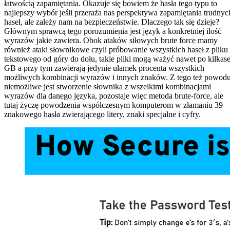
łatwością zapamiętania. Okazuje się bowiem że hasła tego typu to
najlepszy wybór jeśli przeraża nas perspektywa zapamiętania trudnyc
haseł, ale zależy nam na bezpieczeństwie. Dlaczego tak się dzieje?
Głównym sprawcą tego porozumienia jest język a konkretniej ilość
wyrazów jakie zawiera. Obok ataków siłowych brute force mamy
również ataki słownikowe czyli próbowanie wszystkich haseł z pliku
tekstowego od góry do dołu, takie pliki mogą ważyć nawet po kilkase
GB a przy tym zawierają jedynie ułamek procenta wszystkich
możliwych kombinacji wyrazów i innych znaków. Z tego też powod
niemożliwe jest stworzenie słownika z wszelkimi kombinacjami
wyrazów dla danego języka, pozostaje więc metoda brute-force, ale
tutaj życzę powodzenia współczesnym komputerom w złamaniu 39
znakowego hasła zwierającego litery, znaki specjalne i cyfry.