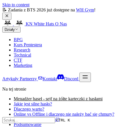
Skip to content
📝 Zadania z BTS 2026 już dostępne na 
WH Gym
!
KN White Hats
O Nas
Działy
BPG
Kurs Pentestera
Research
Technical
CTF
Marketing
Artykuły
Partnerzy
Kontakt
Discord
Na tej stronie
Menadżer haseł - sejf na żółte karteczki z hasłami
Jakie jest silne hasło?
Dlaczego warto?
Online vs Offline i dlaczego nie należy bać się chmury?
Który menadżer wybrać?
CTRL K
Podsumowanie