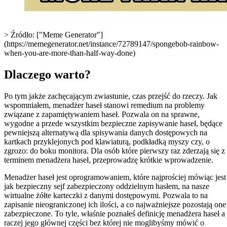
> Źródło: ["Meme Generator"]
(https://memegenerator.net/instance/72789147/spongebob-rainbow-
when-you-are-more-than-half-way-done)
Dlaczego warto?
Po tym jakże zachęcającym zwiastunie, czas przejść do rzeczy. Jak
wspomniałem, menadżer haseł stanowi remedium na problemy
związane z zapamiętywaniem haseł. Pozwala on na sprawne,
wygodne a przede wszystkim bezpieczne zapisywanie haseł, będące
pewniejszą alternatywą dla spisywania danych dostępowych na
kartkach przyklejonych pod klawiaturą, podkładką myszy czy, o
zgrozo: do boku monitora. Dla osób które pierwszy raz zderzają się z
terminem menadżera haseł, przeprowadzę krótkie wprowadzenie.
Menadżer haseł jest oprogramowaniem, które najprościej mówiąc jest
jak bezpieczny sejf zabezpieczony oddzielnym hasłem, na nasze
wirtualne żółte karteczki z danymi dostępowymi. Pozwala to na
zapisanie nieograniczonej ich ilości, a co najważniejsze pozostają one
zabezpieczone. To tyle, właśnie poznałeś definicję menadżera haseł a
raczej jego głównej części bez której nie moglibyśmy mówić o