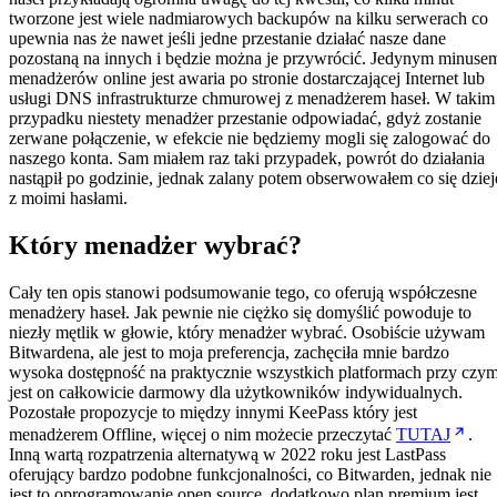
tworzone jest wiele nadmiarowych backupów na kilku serwerach co
upewnia nas że nawet jeśli jedne przestanie działać nasze dane
pozostaną na innych i będzie można je przywrócić. Jedynym minuse
menadżerów online jest awaria po stronie dostarczającej Internet lub
usługi DNS infrastrukturze chmurowej z menadżerem haseł. W takim
przypadku niestety menadżer przestanie odpowiadać, gdyż zostanie
zerwane połączenie, w efekcie nie będziemy mogli się zalogować do
naszego konta. Sam miałem raz taki przypadek, powrót do działania
nastąpił po godzinie, jednak zalany potem obserwowałem co się dziej
z moimi hasłami.
Który menadżer wybrać?
Cały ten opis stanowi podsumowanie tego, co oferują współczesne
menadżery haseł. Jak pewnie nie ciężko się domyślić powoduje to
niezły mętlik w głowie, który menadżer wybrać. Osobiście używam
Bitwardena, ale jest to moja preferencja, zachęciła mnie bardzo
wysoka dostępność na praktycznie wszystkich platformach przy czy
jest on całkowicie darmowy dla użytkowników indywidualnych.
Pozostałe propozycje to między innymi KeePass który jest
menadżerem Offline, więcej o nim możecie przeczytać
TUTAJ
.
Inną wartą rozpatrzenia alternatywą w 2022 roku jest LastPass
oferujący bardzo podobne funkcjonalności, co Bitwarden, jednak nie
jest to oprogramowanie open source, dodatkowo plan premium jest