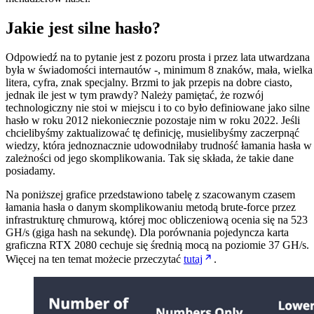
Jakie jest silne hasło?
Odpowiedź na to pytanie jest z pozoru prosta i przez lata utwardzana
była w świadomości internautów -, minimum 8 znaków, mała, wielka
litera, cyfra, znak specjalny. Brzmi to jak przepis na dobre ciasto,
jednak ile jest w tym prawdy? Należy pamiętać, że rozwój
technologiczny nie stoi w miejscu i to co było definiowane jako silne
hasło w roku 2012 niekoniecznie pozostaje nim w roku 2022. Jeśli
chcielibyśmy zaktualizować tę definicję, musielibyśmy zaczerpnąć
wiedzy, która jednoznacznie udowodniłaby trudność łamania hasła w
zależności od jego skomplikowania. Tak się składa, że takie dane
posiadamy.
Na poniższej grafice przedstawiono tabelę z szacowanym czasem
łamania hasła o danym skomplikowaniu metodą brute-force przez
infrastrukturę chmurową, której moc obliczeniową ocenia się na 523
GH/s (giga hash na sekundę). Dla porównania pojedyncza karta
graficzna RTX 2080 cechuje się średnią mocą na poziomie 37 GH/s.
Więcej na ten temat możecie przeczytać
tutaj
.