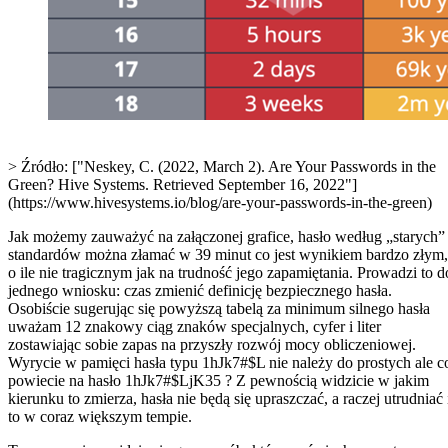
> Źródło: ["Neskey, C. (2022, March 2). Are Your Passwords in the
Green? Hive Systems. Retrieved September 16, 2022"]
(https://www.hivesystems.io/blog/are-your-passwords-in-the-green)
Jak możemy zauważyć na załączonej grafice, hasło według „starych”
standardów można złamać w 39 minut co jest wynikiem bardzo złym,
o ile nie tragicznym jak na trudność jego zapamiętania. Prowadzi to d
jednego wniosku: czas zmienić definicję bezpiecznego hasła.
Osobiście sugerując się powyższą tabelą za minimum silnego hasła
uważam 12 znakowy ciąg znaków specjalnych, cyfer i liter
zostawiając sobie zapas na przyszły rozwój mocy obliczeniowej.
Wyrycie w pamięci hasła typu 1hJk7#$L nie należy do prostych ale c
powiecie na hasło 1hJk7#$LjK35 ? Z pewnością widzicie w jakim
kierunku to zmierza, hasła nie będą się upraszczać, a raczej utrudniać 
to w coraz większym tempie.