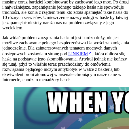
musimy coraz bardziej kombinować by zachować jego moc. Po drugi
i najważniejsze, zapamiętanie jednego takiego hasła nie spowoduje
trudności, ale konia z rzędem temu kto zdoła spamiętać takie hasła do
10 różnych serwisów. Umieszczenie nazwy usługi w haśle by łatwiej
je zapamiętać niestety naraża nas na problem związany z jego
wyciekiem.
Jak widać problem zarządzania hasłami jest bardzo duży, nie jest
możliwe zachowanie pełnego bezpieczeństwa i łatwości zapamiętania
jednocześnie. Dla zainteresowanych tematem mocnych danych
dostępowych zostawiam stronę pod
LINKIEM
, która oblicza siłę
hasła na podstawie jego skomplikowania. Artykuł jednak nie kończy
się tutaj, gdyż to właśnie teraz przechodzimy do omówienia
rozwiązania będącego niczym antybiotyk w walce z bakterią lub
ekwiwalent broni atomowej w arsenale chroniącym nasze dane w
Internecie, chodzi o menadżery haseł.