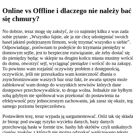
Online vs Offline i dlaczego nie należy bać
się chmury?
No dobrze, teraz mogę się założyć, że co najmniej kilku z was zada
sobie pytanie: „Wszystko fajnie, ale ja nie chcę udostępniać swoich
haseł jakimś podejrzanym firmom, wolę trzymać wszystko u siebie”.
Odpowiadając, porównam to podejście do trzymania pieniędzy w
domowym sejfie, jest to bezpieczne rozwiązanie, ale żeby dostać się
do pieniędzy będąc w sklepie na drugim końcu miasta musimy wróci
do domu, otworzyć sejf, wyciągnąć pieniądze i wrócić do na zakupy.
To powinno wam rozjaśnić oczywisty problem z dostępnością,
oczywiście, jeśli nie przeszkadza wam konieczność dbania o
zsynchronizowanie waszych baz oraz fakt, że awaria sprzętu może
zablokować wam dostęp do wszystkich serwisów których dane
dostępowe przechowywaliście, to droga wolna. Jednakże nie byłbym
sobą gdybym nie spróbował was przekonać do postawienia na
efektywność przy jednoczesnym zachowaniu, jak zaraz się okaże, te
samego poziomu bezpieczeństwa.
Postawiłem tezę, teraz wypada ją uargumentować. Otóż tak się skład
że biorąc pod uwagę ryzyko wycieku danych, bazy danych
przechowują hasła w formie tzw. hashy lub skrótów czyli unikalnych
ciągów znaków z których nie można odzyskać wejściowego tekstu,