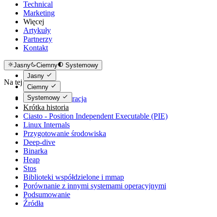
Technical
Marketing
Więcej
Artykuły
Partnerzy
Kontakt
Jasny
Ciemny
Systemowy
Jasny
Na tej stronie
Ciemny
Systemowy
Krótka demonstracja
Krótka historia
Ciasto - Position Independent Executable (PIE)
Linux Internals
Przygotowanie środowiska
Deep-dive
Binarka
Heap
Stos
Biblioteki współdzielone i mmap
Porównanie z innymi systemami operacyjnymi
Podsumowanie
Źródła