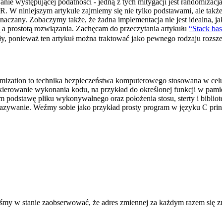
ie występującej podatności - jedną z tych mitygacji jest randomizacja
W niniejszym artykule zajmiemy się nie tylko podstawami, ale także
naczany. Zobaczymy także, że żadna implementacja nie jest idealna, ja
a prostotą rozwiązania. Zachęcam do przeczytania artykułu
“Stack bas
, ponieważ ten artykuł można traktować jako pewnego rodzaju rozsze
ization to technika bezpieczeństwa komputerowego stosowana w celu
kierowanie wykonania kodu, na przykład do określonej funkcji w pam
odstawę pliku wykonywalnego oraz położenia stosu, sterty i bibliotek”.
azywanie. Weźmy sobie jako przykład prosty program w języku C printu
my w stanie zaobserwować, że adres zmiennej za każdym razem się zmi