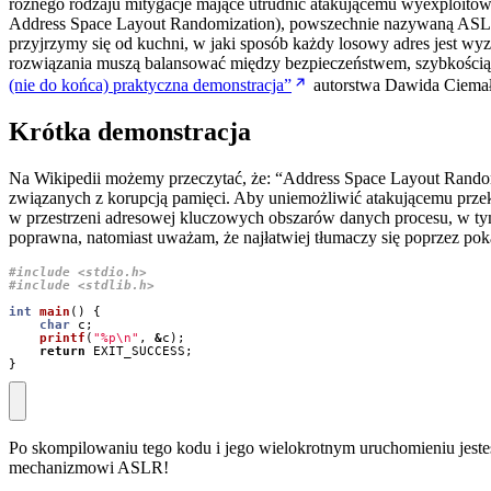
różnego rodzaju mitygacje mające utrudnić atakującemu wyexploitowan
Address Space Layout Randomization), powszechnie nazywaną ASLR. 
przyjrzymy się od kuchni, w jaki sposób każdy losowy adres jest wyz
rozwiązania muszą balansować między bezpieczeństwem, szybkością 
(nie do końca) praktyczna demonstracja”
autorstwa Dawida Ciemały
Krótka demonstracja
Na Wikipedii możemy przeczytać, że: “Address Space Layout Random
związanych z korupcją pamięci. Aby uniemożliwić atakującemu prze
w przestrzeni adresowej kluczowych obszarów danych procesu, w tym p
poprawna, natomiast uważam, że najłatwiej tłumaczy się poprzez pok
#include
<stdio.h>
#include
<stdlib.h>
int
main
()
{
char
c
;
printf
(
"%p
\n
"
,
&
c
);
return
EXIT_SUCCESS
;
}
Po skompilowaniu tego kodu i jego wielokrotnym uruchomieniu jesteś
mechanizmowi ASLR!