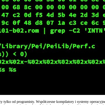
y tylko od programisty. Współczesne kompilatory i systemy operacyjn