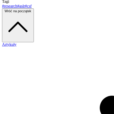
Tagi
#research
#aslr
#csf
Wróć na początek
Artykuły