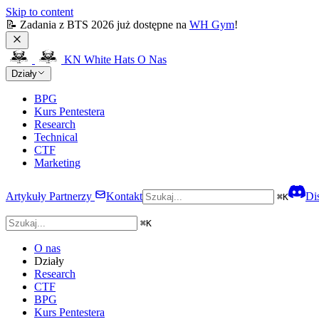
Skip to content
📝 Zadania z BTS 2026 już dostępne na 
WH Gym
!
KN White Hats
O Nas
Działy
BPG
Kurs Pentestera
Research
Technical
CTF
Marketing
Artykuły
Partnerzy
Kontakt
Di
⌘
K
⌘
K
O nas
Działy
Research
CTF
BPG
Kurs Pentestera