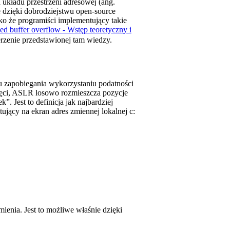
 układu przestrzeni adresowej (ang.
 dzięki dobrodziejstwu open-source
ko że programiści implementujący takie
ed buffer overflow - Wstęp teoretyczny i
rzenie przedstawionej tam wiedzy.
 zapobiegania wykorzystaniu podatności
ięci, ASLR losowo rozmieszcza pozycje
 Jest to definicja jak najbardziej
jący na ekran adres zmiennej lokalnej c:
enia. Jest to możliwe właśnie dzięki