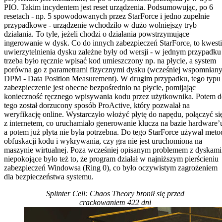
PIO. Takim incydentem jest reset urządzenia. Podsumowując, po 6
resetach - np. 5 spowodowanych przez StarForce i jedno zupełnie
przypadkowe - urządzenie wchodziło w dużo wolniejszy tryb
działania. To tyle, jeżeli chodzi o działania powstrzymujące
ingerowanie w dysk. Co do innych zabezpieczeń StarForce, to kwest
uwierzytelnienia dysku zależne były od wersji - w jednym przypadku
trzeba było ręcznie wpisać kod umieszczony np. na płycie, a system
porówna go z parametrami fizycznymi dysku (wcześniej wspomnian
DPM - Data Position Measurement). W drugim przypadku, tego typu
zabezpieczenie jest obecne bezpośrednio na płycie, pomijając
konieczność ręcznego wpisywania kodu przez użytkownika. Potem 
tego został dorzucony sposób ProActive, który pozwalał na
weryfikację online. Wystarczyło włożyć płytę do napędu, połączyć si
z internetem, co uruchamiało generowanie klucza na bazie hardware’
a potem już płyta nie była potrzebna. Do tego StarForce używał meto
obfuskacji kodu i wykrywania, czy gra nie jest uruchomiona na
maszynie wirtualnej. Poza wcześniej opisanym problemem z dyskami
niepokojące było też to, że program działał w najniższym pierścieniu
zabezpieczeń Windowsa (Ring 0), co było oczywistym zagrożeniem
dla bezpieczeństwa systemu.
Splinter Cell: Chaos Theory bronił się przed
crackowaniem 422 dni