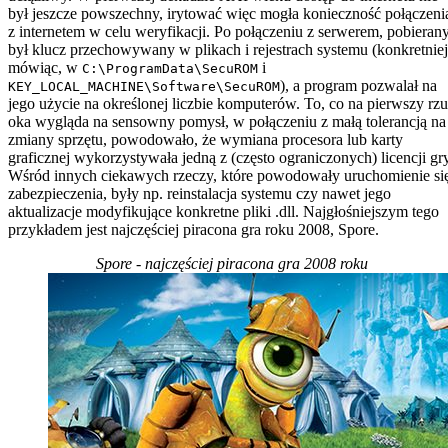
był jeszcze powszechny, irytować więc mogła konieczność połączeni
z internetem w celu weryfikacji. Po połączeniu z serwerem, pobieran
był klucz przechowywany w plikach i rejestrach systemu (konkretniej
mówiąc, w
i
C:\ProgramData\SecuROM
), a program pozwalał na
KEY_LOCAL_MACHINE\Software\SecuROM
jego użycie na określonej liczbie komputerów. To, co na pierwszy rzu
oka wygląda na sensowny pomysł, w połączeniu z małą tolerancją na
zmiany sprzętu, powodowało, że wymiana procesora lub karty
graficznej wykorzystywała jedną z (często ograniczonych) licencji gry
Wśród innych ciekawych rzeczy, które powodowały uruchomienie si
zabezpieczenia, były np. reinstalacja systemu czy nawet jego
aktualizacje modyfikujące konkretne pliki .dll. Najgłośniejszym tego
przykładem jest najczęściej piracona gra roku 2008, Spore.
Spore - najczęściej piracona gra 2008 roku