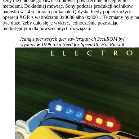
żeby nie dało się go łatwo skopiować powszechnie dostępnymi
metodami. Dokładniej mówiąc, Sony podczas produkcji nośników
nanosiło w 24 sektorach podkanału Q dysku błędy poprzez użycie
operacji XOR z wartościami 0x0080 albo 0x8001. Te zmiany były na
tyle duże, żeby dało się je wykryć, jednocześnie pozostając
niedostępnymi dla powszechnych rozwiązań.
Jedną z pierwszych gier zawierających SecuROM był
wydany w 1998 roku Need for Speed III: Hot Pursuit