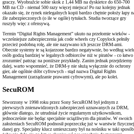
graczy. Wyobraźcie sobie skok z 1,44 MB na dyskietce do 650-700
MB na CD - niemal 500 razy więcej miejsca! Po raz kolejny jednak
okazało się, że rynek nielegalnych kopii bardzo chętnie położy łapy n
źle zabezpieczonych (o ile w ogóle) tytułach. Studia tworzące gry
ruszyły więc z ofensywą.
Termin “Digital Rights Management” ukuto na przełomie wieków -
wcześniejsze zabezpieczenia jak code wheels czy Copylock pełniły
przecież podobną rolę, ale nie nazywano ich jeszcze DRM-ami.
Obecnie systemy te są kojarzone bardzo negatywnie, bo według wiel
osób godzą bardziej w legalnych odbiorców niż w piratów - co łatwo
zrozumieć patrząc na poniższe przykłady. Zanim jednak przejdziemy
dalej, warto wspomnieć, że DRM-y nie służą wyłącznie do ochrony
gier, ale ogólnie dóbr cyfrowych - stąd nazwa Digital Rights
Management (zarządzanie prawami cyfrowymi), ale po kolei.
SecuROM
Stworzony w 1998 roku przez Sony SecuROM był jednym z
pierwszych znienawidzonych zabezpieczeń uznawanych za DRM,
głównie dlatego, że utrudniał życie regularnym użytkownikom,
jednocześnie nie będąc specjalnie uciążliwym dla piratów. W swoich
założeniach SecuROM podnosił poprzeczkę już w warstwie fizyczne
danej gry. Specjalny klucz umieszczany był na nośniku w taki sposób