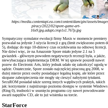
https://media.contentapi.ea.com/content/dam/gin//assets/images
piracy/2022/02/spore-game-art-
16x9.jpg.adapt.crop1x1.767p.jpg
Sympatyczny symulator ewolucji firmy Maxis w momencie premiery
pozwalał na jedynie 3 użycia licencji z grą (limit zwiększono potem d
5), dodając do tego 10-dniowy czas oczekiwania na odnowę licencji.
Nie dziwi więc, że na Amazonie Spore miało jedyne 2.1 na 5
gwiazdek - głównym powodem negatywnych recenzji była, a jakże,
niewybaczająca implementacja DRM. W tej sprawie poszedł nawet
pozew do Electronic Arts, który jednak udało się zakończyć ugodą w
sądzie. Ostatecznie, Spore zostało najczęściej piraconą grą 2008, w
dużej mierze przez osoby posiadające legalną kopię, ale które przez
skopane zabezpieczenia nie mogły się cieszyć nabytymi tytułami.
SecuROM posiadał także szereg innych wątpliwych praktyk, takich
jak: korzystanie z najniższego poziomu dostępu w systemie Windows
(Ring 0), trudności w usunięciu programu czy nawet powodowanie
awarii napędów CD, ale to już wisienka na torcie.
StarForce