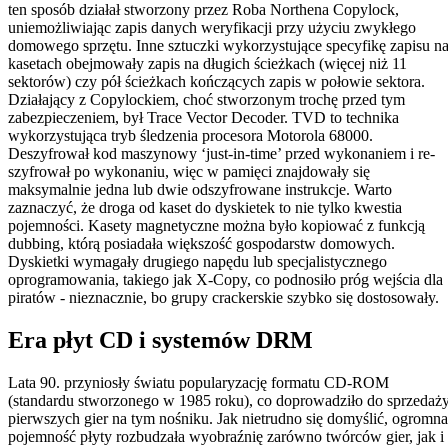
ten sposób działał stworzony przez Roba Northena Copylock,
uniemożliwiając zapis danych weryfikacji przy użyciu zwykłego
domowego sprzętu. Inne sztuczki wykorzystujące specyfikę zapisu n
kasetach obejmowały zapis na długich ścieżkach (więcej niż 11
sektorów) czy pół ścieżkach kończących zapis w połowie sektora.
Działający z Copylockiem, choć stworzonym trochę przed tym
zabezpieczeniem, był Trace Vector Decoder. TVD to technika
wykorzystująca tryb śledzenia procesora Motorola 68000.
Deszyfrował kod maszynowy ‘just-in-time’ przed wykonaniem i re-
szyfrował po wykonaniu, więc w pamięci znajdowały się
maksymalnie jedna lub dwie odszyfrowane instrukcje. Warto
zaznaczyć, że droga od kaset do dyskietek to nie tylko kwestia
pojemności. Kasety magnetyczne można było kopiować z funkcją
dubbing, którą posiadała większość gospodarstw domowych.
Dyskietki wymagały drugiego napędu lub specjalistycznego
oprogramowania, takiego jak X-Copy, co podnosiło próg wejścia dla
piratów - nieznacznie, bo grupy crackerskie szybko się dostosowały.
Era płyt CD i systemów DRM
Lata 90. przyniosły światu popularyzację formatu CD-ROM
(standardu stworzonego w 1985 roku), co doprowadziło do sprzedaż
pierwszych gier na tym nośniku. Jak nietrudno się domyślić, ogromna
pojemność płyty rozbudzała wyobraźnię zarówno twórców gier, jak i