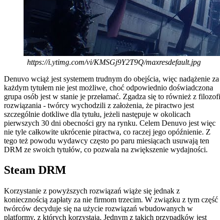
https://i.ytimg.com/vi/KMSGj9Y2T9Q/maxresdefault.jpg
Denuvo wciąż jest systemem trudnym do obejścia, więc nadążenie za
każdym tytułem nie jest możliwe, choć odpowiednio doświadczona
grupa osób jest w stanie je przełamać. Zgadza się to również z filozof
rozwiązania - twórcy wychodzili z założenia, że piractwo jest
szczególnie dotkliwe dla tytułu, jeżeli następuje w okolicach
pierwszych 30 dni obecności gry na rynku. Celem Denuvo jest więc
nie tyle całkowite ukrócenie piractwa, co raczej jego opóźnienie. Z
tego też powodu wydawcy często po paru miesiącach usuwają ten
DRM ze swoich tytułów, co pozwala na zwiększenie wydajności.
Steam DRM
Korzystanie z powyższych rozwiązań wiąże się jednak z
koniecznością zapłaty za nie firmom trzecim. W związku z tym część
twórców decyduje się na użycie rozwiązań wbudowanych w
platformy, z których korzystają. Jednym z takich przypadków jest