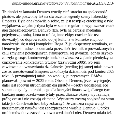
https://image.api.playstation.com/vulcan/img/rnd/202111
Trudności w łamaniu Denuvo rzuciły cień strachu na społeczność
piratów, ale pozwoliły też na stworzenie legendy sceny hakerskiej -
Empress. Była ona (mówiła o sobie, że jest rosyjską crackerką) o tyle
wyjątkowa, że jako jedyna była w stanie regularnie wypuszczać crack
gier zabezpieczonych Denuvo (tzn. była najbardziej medialną
pojedynczą osobą, która to robiła, inne ekipy crackerskie też
dowoziły), co doprowadziło do jej kultu, a w konsekwencji do
narodzenia się u niej kompleksu Boga. Z jej ekspertyzy wynikało, że
Denuvo jest trudne do złamania przez ilość technik wprowadzonych
celu zmylenia potencjalnych atakujących. Jej gwiazda jednak szybko
zaczęła gasnąć, kontrowersje budziło zwłaszcza żądanie pieniędzy za
crackowanie konkretnych tytułów (zazwyczaj 500$). Po serii
zawieszania i wznawiania działalności (według jej samej miała nawet
zostać aresztowana) Empress zakończyła działalność pod koniec 202
roku. A przynajmniej miała, bo według jej prywatnych DMów
planowała powrót w 2025 roku. Obecnie Denuvo, jeżeli występuje,
dalej jest sporym utrudnieniem dla piratów - osoby udostępniające
spiracone tytuły nie robią tego dla korzyści finansowej, dlatego tym
bardziej mniej oczekiwane tytuły przez dłuższe okresy wytrzymują
próbę czasu i nie zostają złamane. Wystarczy zresztą spojrzeć na stro
takie jak Crackwatcher, żeby zobaczyć, że znaczna część wciąż
niezłamanych tytułów jest zabezpieczona właśnie Denuvo. Oprócz
problemów dotyczących typowo wydajności gier, Denuvo miało też