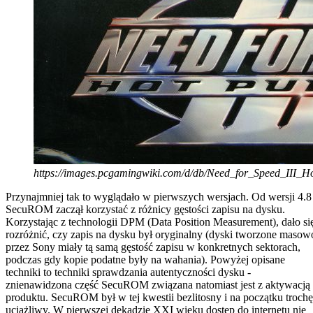
https://images.pcgamingwiki.com/d/db/Need_for_Speed_III_Ho
Przynajmniej tak to wyglądało w pierwszych wersjach. Od wersji 4.8
SecuROM zaczął korzystać z różnicy gęstości zapisu na dysku.
Korzystając z technologii DPM (Data Position Measurement), dało si
rozróżnić, czy zapis na dysku był oryginalny (dyski tworzone masow
przez Sony miały tą samą gęstość zapisu w konkretnych sektorach,
podczas gdy kopie podatne były na wahania). Powyżej opisane
techniki to techniki sprawdzania autentyczności dysku -
znienawidzona część SecuROM związana natomiast jest z aktywacją
produktu. SecuROM był w tej kwestii bezlitosny i na początku trochę
uciążliwy. W pierwszej dekadzie XXI wieku dostęp do internetu nie