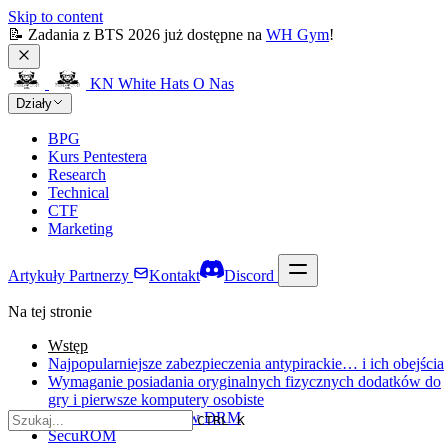
Skip to content
📝 Zadania z BTS 2026 już dostępne na 
WH Gym
!
KN White Hats
O Nas
Działy
BPG
Kurs Pentestera
Research
Technical
CTF
Marketing
Artykuły
Partnerzy
Kontakt
Discord
Na tej stronie
Wstęp
Najpopularniejsze zabezpieczenia antypirackie… i ich obejścia
Wymaganie posiadania oryginalnych fizycznych dodatków do
gry i pierwsze komputery osobiste
Era płyt CD i systemów DRM
CTRL K
SecuROM