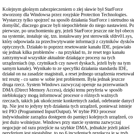
Kolejnym głośnym zabezpieczeniem o złej sławie był StarForce
stworzony dla Windowsa przez rosyjskie Protection Technologies.
Wystarczy tylko spojrzeć na sposób działania StarForce i nietrudno si
domyślić, dlaczego gracze byli niepochlebnie do niego nastawieni. P
pierwsze, po uruchomieniu gry, jeżeli StarForce jeszcze nie był obec
na systemie, instaluje się, tzn. instalowany jest sterownik sfdrv01.sys,
który odpowiada za przechwytywanie informacji z czytników dyskó
optycznych. Działało to poprzez resetowanie kanału IDE, pojawiało
się jednak kilka problemów - na przykład to, że reset tego kanału
zatrzymywał wszystkie aktualnie działające procesy na tych
urządzeniach (np. czytnikach czy nawet dyskach, jeżeli były na tym
samym kanale). Wynikało to ze specyfiki działania standardu IDE,
działał on na zasadzie magistrali, a reset jednego urządzenia resetował
też resztę - co samo w sobie jest problemem. Była jednak jeszcze
druga rzecz. System Windows zazwyczaj operuje na przerwaniach
DMA (Direct Memory Access), dzięki temu peryferia w sposób
nieblokujący mogą informować procesor o różnych ważnych
rzeczach, takich jak ukończenie konkretnych zadań, odebranie danyc
itp. Nie jest to jedyny tryb działania tych urządzeń, ponieważ istnieje
też PIO (Programmed Input/Output). W trybie PIO procesor
indywidualnie zarządza dostępem do pamięci kolejnych urządzeń, co
jest dużo wolniejsze. Windows przy starcie systemu zazwyczaj
negocjuje od razu przejście na szybkie DMA, jednakże jeżeli jakieś
peryferium jest niestabilne, to po 6 incydentach przełącza je w tryb