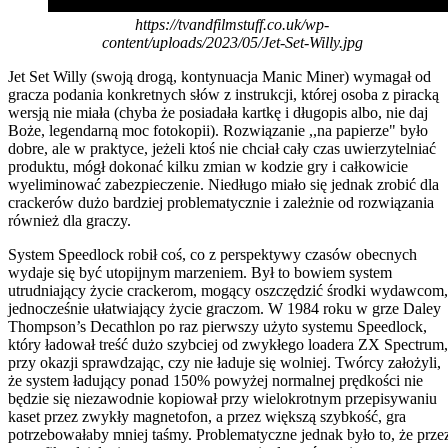
https://tvandfilmstuff.co.uk/wp-
content/uploads/2023/05/Jet-Set-Willy.jpg
Jet Set Willy (swoją drogą, kontynuacja Manic Miner) wymagał od
gracza podania konkretnych słów z instrukcji, której osoba z piracką
wersją nie miała (chyba że posiadała kartkę i długopis albo, nie daj
Boże, legendarną moc fotokopii). Rozwiązanie ,,na papierze" było
dobre, ale w praktyce, jeżeli ktoś nie chciał cały czas uwierzytelniać
produktu, mógł dokonać kilku zmian w kodzie gry i całkowicie
wyeliminować zabezpieczenie. Niedługo miało się jednak zrobić dla
crackerów dużo bardziej problematycznie i zależnie od rozwiązania
również dla graczy.
System Speedlock robił coś, co z perspektywy czasów obecnych
wydaje się być utopijnym marzeniem. Był to bowiem system
utrudniający życie crackerom, mogący oszczędzić środki wydawcom,
jednocześnie ułatwiający życie graczom. W 1984 roku w grze Daley
Thompson’s Decathlon po raz pierwszy użyto systemu Speedlock,
który ładował treść dużo szybciej od zwykłego loadera ZX Spectrum,
przy okazji sprawdzając, czy nie ładuje się wolniej. Twórcy założyli,
że system ładujący ponad 150% powyżej normalnej prędkości nie
będzie się niezawodnie kopiował przy wielokrotnym przepisywaniu
kaset przez zwykły magnetofon, a przez większą szybkość, gra
potrzebowałaby mniej taśmy. Problematyczne jednak było to, że prze