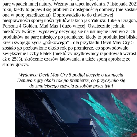
parę wpadek innej natury. Weźmy na tapet incydent z 7 listopada 202
roku, kiedy to pojawił się problem z dostępnością domeny (nie został
ona w porę przedłużona). Doprowadziło to do chwilowej
niesprawności sporej ilości tytułów takich jak Yakuza: Like a Dragon,
Persona 4 Golden, Mad Max i dużo więcej. Ostatecznie jednak,
niektórzy twórcy i wydawcy decydują się na usunięcie Denuvo z ich
produktów na parę miesięcy po premierze, kiedy to produkt jest blisk
kresu swojego życia ,,półkowego" - dla przykładu Devil May Cry 5
zostało go pozbawione około rok po premierze, co spowodowało
zwiększenie liczby klatek (niektórzy użytkownicy raportowali wzrost
aż o 25%), skrócenie czasów ładowania, a także sporą aprobatę ze
strony graczy.
Wydawca Devil May Cry 5 podjął decyzje o usunięciu
Denuvo z gry około rok po premierze, co przyczyniło się
do zmniejszego zużycia zasobów przez tytuł