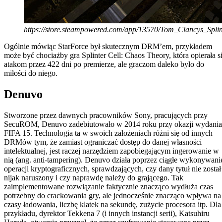
https://store.steampowered.com/app/13570/Tom_Clancys_Spl
Ogólnie mówiąc StarForce był skutecznym DRM’em, przykładem
może być chociażby gra Splinter Cell: Chaos Theory, która opierała s
atakom przez 422 dni po premierze, ale graczom daleko było do
miłości do niego.
Denuvo
Stworzone przez dawnych pracowników Sony, pracujących przy
SecuROM, Denuvo zadebiutowało w 2014 roku przy okazji wydania
FIFA 15. Technologia ta w swoich założeniach różni się od innych
DRMów tym, że zamiast ograniczać dostęp do danej własności
intelektualnej, jest raczej narzędziem zapobiegającym ingerowanie w
nią (ang. anti-tampering). Denuvo działa poprzez ciągłe wykonywani
operacji kryptograficznych, sprawdzających, czy dany tytuł nie został
nijak naruszony i czy naprawdę należy do grającego. Tak
zaimplementowane rozwiązanie faktycznie znacząco wydłuża czas
potrzebny do crackowania gry, ale jednocześnie znacząco wpływa na
czasy ładowania, liczbę klatek na sekundę, zużycie procesora itp. Dla
przykładu, dyrektor Tekkena 7 (i innych instancji serii), Katsuhiru