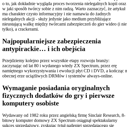
o to, jak dokładnie wygląda proces tworzenia nielegalnych kopii oraz
w jaki sposób twórcy sobie z nim radzą. Warto zaznaczyć, że artykuł
ma charakter czysto informacyjny i nie namawia do żadnych
nielegalnych akcji - służy jedynie jako medium przybliżające
nieustającą walkę między twórcami zabezpieczeń do gier wideo (i nie
tylko), a crackerami.
Najpopularniejsze zabezpieczenia
antypirackie… i ich obejścia
Przejdziemy kolejno przez wszystkie etapy rozwoju branży:
zaczynając od lat 80 i wydanego wtedy ZX Spectrum, przez erę
namiętnego wykorzystywania i ewolucji płyt CD i DVD, a kończąc 
obecnej erze uciążliwych DRMów i systemów always-online.
Wymaganie posiadania oryginalnych
fizycznych dodatków do gry i pierwsze
komputery osobiste
Wydawany od 1982 roku przez angielską firmę Sinclair Research, 8-
bitowy komputer domowy ZX Spectrum osiągnął spektakularny
sukces sprzedażowy, zyskując tytuł najlepiej sprzedającego się