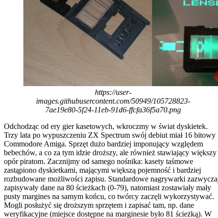
https://user-
images.githubusercontent.com/50949/105728823-
7ae19e80-5f24-11eb-91d6-ffcfa36f5a70.png
Odchodząc od ery gier kasetowych, wkroczmy w świat dyskietek.
Trzy lata po wypuszczeniu ZX Spectrum swój debiut miał 16 bitowy
Commodore Amiga. Sprzęt dużo bardziej imponujący względem
bebechów, a co za tym idzie droższy, ale również stawiający większy
opór piratom. Zacznijmy od samego nośnika: kasety taśmowe
zastąpiono dyskietkami, mającymi większą pojemność i bardziej
rozbudowane możliwości zapisu. Standardowe nagrywarki zazwycza
zapisywały dane na 80 ścieżkach (0-79), natomiast zostawiały mały
pusty margines na samym końcu, co twórcy zaczęli wykorzystywać.
Mogli posłużyć się droższym sprzętem i zapisać tam, np. dane
weryfikacyjne (miejsce dostępne na marginesie było 81 ścieżką). W