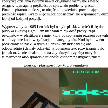
specyfikę działania systemu nawet oryginalne taśmy nie zawsze
osiągały wymaganą prędkość, co sprawiało problemy graczom.
Finalnie piratom udało się to obejść odpowiednio spowalniając
prędkość zapisu. Był to więc miecz obosieczny, ale wspominany duż
lepiej od kolejnej pozycji.
Wypuszczony w 1985 Lenslok był na tyle płaski, że mieścił się do
pudełka z kasetą z grą. Sam mechanizm był dość prosty: rząd
pryzmatów w plastikowej ramie, który po spojrzeniu przezeń pozwala
na odczytanie kodu weryfikacji do danego tytułu. Kod był bowiem
podzielony na paski, a tylko z Lenslokiem układały się one
odpowiednio i dawały odczytać. Problemem tego rozwiązania było
jednak to, że nie działało ono na zbyt dużych czy zbyt małych
telewizorach albo sprawiało trudności osobom z astygmatyzmem.
Lenslok - plastikowa ramka z pryzmatami