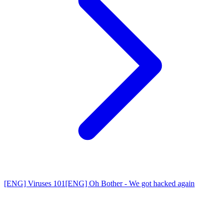
[ENG] Viruses 101
[ENG] Oh Bother - We got hacked again