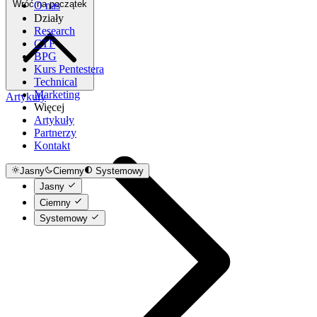
Wróć na początek
O nas
Działy
Research
CTF
BPG
Kurs Pentestera
Technical
Marketing
Artykuły
Więcej
Artykuły
Partnerzy
Kontakt
Jasny
Ciemny
Systemowy
Jasny
Ciemny
Systemowy