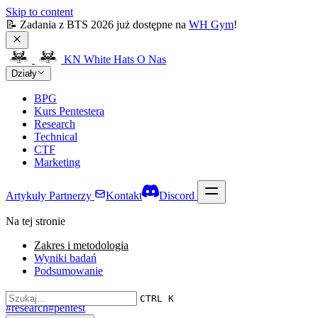
Skip to content
📝 Zadania z BTS 2026 już dostępne na 
WH Gym
!
KN White Hats
O Nas
Działy
BPG
Kurs Pentestera
Research
Technical
CTF
Marketing
Artykuły
Partnerzy
Kontakt
Discord
Na tej stronie
Zakres i metodologia
Wyniki badań
Podsumowanie
Tagi
CTRL K
#research
#pentest