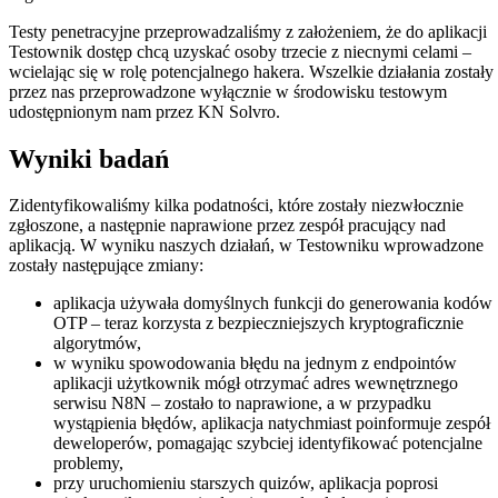
Testy penetracyjne przeprowadzaliśmy z założeniem, że do aplikacji
Testownik dostęp chcą uzyskać osoby trzecie z niecnymi celami –
wcielając się w rolę potencjalnego hakera. Wszelkie działania zostały
przez nas przeprowadzone wyłącznie w środowisku testowym
udostępnionym nam przez KN Solvro.
Wyniki badań
Zidentyfikowaliśmy kilka podatności, które zostały niezwłocznie
zgłoszone, a następnie naprawione przez zespół pracujący nad
aplikacją. W wyniku naszych działań, w Testowniku wprowadzone
zostały następujące zmiany:
aplikacja używała domyślnych funkcji do generowania kodów
OTP – teraz korzysta z bezpieczniejszych kryptograficznie
algorytmów,
w wyniku spowodowania błędu na jednym z endpointów
aplikacji użytkownik mógł otrzymać adres wewnętrznego
serwisu N8N – zostało to naprawione, a w przypadku
wystąpienia błędów, aplikacja natychmiast poinformuje zespół
deweloperów, pomagając szybciej identyfikować potencjalne
problemy,
przy uruchomieniu starszych quizów, aplikacja poprosi