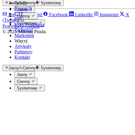
Działy
Jasny
Ciemny
Systemowy
Research
Jasny
CTF
Email
Discord
Facebook
LinkedIn
Instagram
X
Ciemny
BPG
(Twitter)
Systemowy
Kurs Pentestera
Powered by Hextra
Technical
© 2025 Mikołaj Pisula.
Marketing
Więcej
Artykuły
Partnerzy
Kontakt
Jasny
Ciemny
Systemowy
Jasny
Ciemny
Systemowy