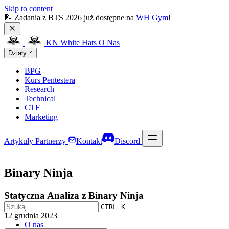
Skip to content
📝 Zadania z BTS 2026 już dostępne na 
WH Gym
!
KN White Hats
O Nas
Działy
BPG
Kurs Pentestera
Research
Technical
CTF
Marketing
Artykuły
Partnerzy
Kontakt
Discord
Binary Ninja
Statyczna Analiza z Binary Ninja
CTRL K
12 grudnia 2023
O nas