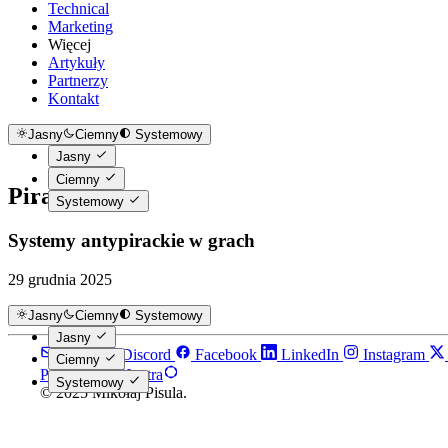
Technical
Marketing
Więcej
Artykuły
Partnerzy
Kontakt
Jasny
Ciemny
Systemowy
Jasny
Ciemny
Piracy
Systemowy
Systemy antypirackie w grach
29 grudnia 2025
Jasny
Ciemny
Systemowy
Jasny
Email
Discord
Facebook
LinkedIn
Instagram
Ciemny
Powered by Hextra
Systemowy
© 2025 Mikołaj Pisula.