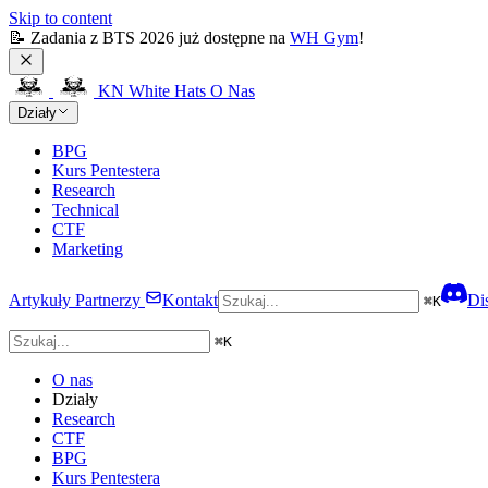
Skip to content
📝 Zadania z BTS 2026 już dostępne na 
WH Gym
!
KN White Hats
O Nas
Działy
BPG
Kurs Pentestera
Research
Technical
CTF
Marketing
Artykuły
Partnerzy
Kontakt
Di
⌘
K
⌘
K
O nas
Działy
Research
CTF
BPG
Kurs Pentestera