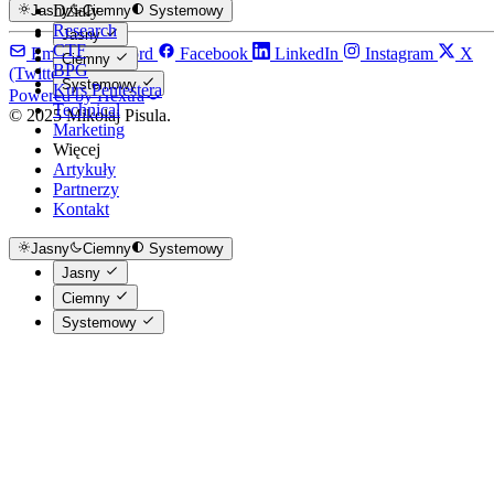
Działy
Jasny
Ciemny
Systemowy
Research
Jasny
CTF
Email
Discord
Facebook
LinkedIn
Instagram
X
Ciemny
BPG
(Twitter)
Systemowy
Kurs Pentestera
Powered by Hextra
Technical
© 2025 Mikołaj Pisula.
Marketing
Więcej
Artykuły
Partnerzy
Kontakt
Jasny
Ciemny
Systemowy
Jasny
Ciemny
Systemowy