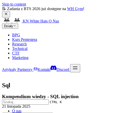
Skip to content
📝 Zadania z BTS 2026 już dostępne na 
WH Gym
!
KN White Hats
O Nas
Działy
BPG
Kurs Pentestera
Research
Technical
CTF
Marketing
Artykuły
Partnerzy
Kontakt
Discord
Sql
Kompendium wiedzy - SQL injection
CTRL K
21 listopada 2025
O nas